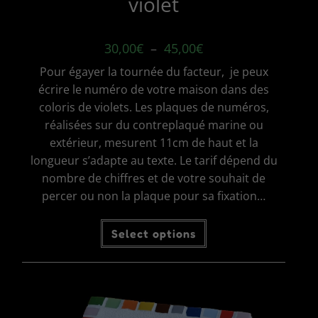
violet
Plage
30,00
€
–
45,00
€
de
prix :
Pour égayer la tournée du facteur, je peux
30,00€
à
écrire le numéro de votre maison dans des
45,00€
coloris de violets. Les plaques de numéros,
réalisées sur du contreplaqué marine ou
extérieur, mesurent 11cm de haut et la
longueur s’adapte au texte. Le tarif dépend du
nombre de chiffres et de votre souhait de
percer ou non la plaque pour sa fixation…
Ce
Select options
produit
a
plusieurs
variations.
Les
options
peuvent
être
choisies