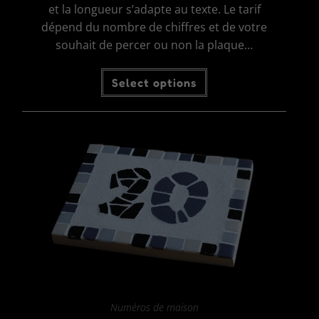
et la longueur s’adapte au texte. Le tarif
dépend du nombre de chiffres et de votre
souhait de percer ou non la plaque…
Ce
Select options
produit
a
plusieurs
variations.
Les
options
peuvent
être
choisies
sur
la
page
du
produit
Numéros de maison