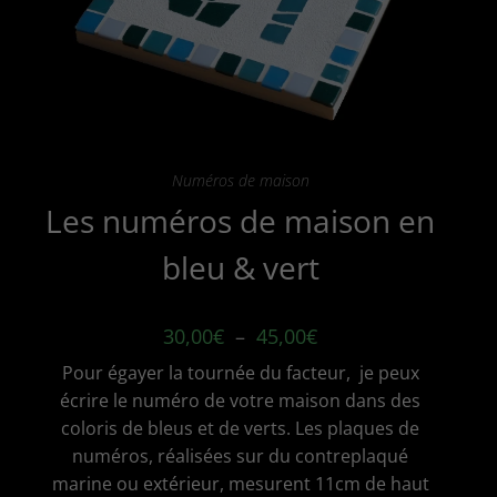
produit
Numéros de maison
Les numéros de maison en
bleu & vert
Plage
30,00
€
–
45,00
€
de
prix :
Pour égayer la tournée du facteur, je peux
30,00€
à
écrire le numéro de votre maison dans des
45,00€
coloris de bleus et de verts. Les plaques de
numéros, réalisées sur du contreplaqué
marine ou extérieur, mesurent 11cm de haut