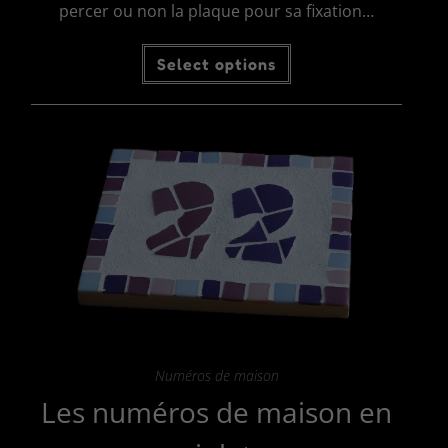
percer ou non la plaque pour sa fixation…
Ce
Select options
produit
a
plusieurs
variations.
Les
options
peuvent
être
choisies
sur
la
page
du
produit
Numéros de maison
Les numéros de maison en