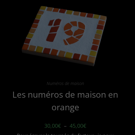
options
peuvent
être
choisies
sur
la
page
du
produit
Numéros de maison
Les numéros de maison en
orange
Plage
30,00
€
–
45,00
€
de
prix :