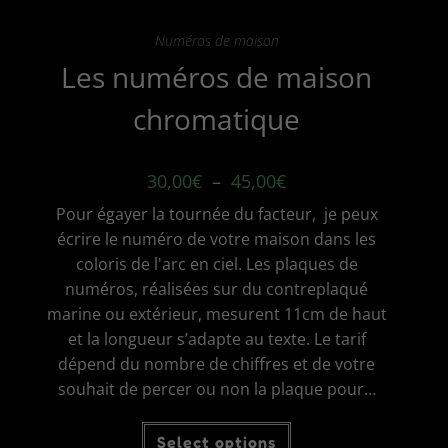
Numéros de maison
Les numéros de maison
chromatique
Plage
30,00
€
–
45,00
€
de
prix :
Pour égayer la tournée du facteur, je peux
30,00€
à
écrire le numéro de votre maison dans les
45,00€
coloris de l'arc en ciel. Les plaques de
numéros, réalisées sur du contreplaqué
marine ou extérieur, mesurent 11cm de haut
et la longueur s’adapte au texte. Le tarif
dépend du nombre de chiffres et de votre
souhait de percer ou non la plaque pour…
Ce
Select options
produit