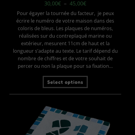
Plage
30,00
€
–
45,00
€
de
prix :
Pour égayer la tournée du facteur, je peux
30,00€
à
écrire le numéro de votre maison dans des
45,00€
coloris de bleus. Les plaques de numéros,
réalisées sur du contreplaqué marine ou
extérieur, mesurent 11cm de haut et la
longueur s’adapte au texte. Le tarif dépend du
nombre de chiffres et de votre souhait de
percer ou non la plaque pour sa fixation…
Ce
Select options
produit
a
plusieurs
variations.
Les
options
peuvent
être
choisies
sur
la
page
du