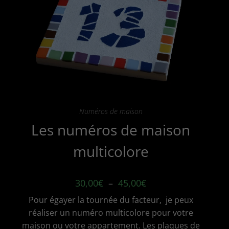
sur
la
page
du
produit
Numéros de maison
Les numéros de maison
multicolore
Plage
30,00
€
–
45,00
€
de
prix :
Pour égayer la tournée du facteur, je peux
30,00€
à
réaliser un numéro multicolore pour votre
45,00€
maison ou votre appartement. Les plaques de