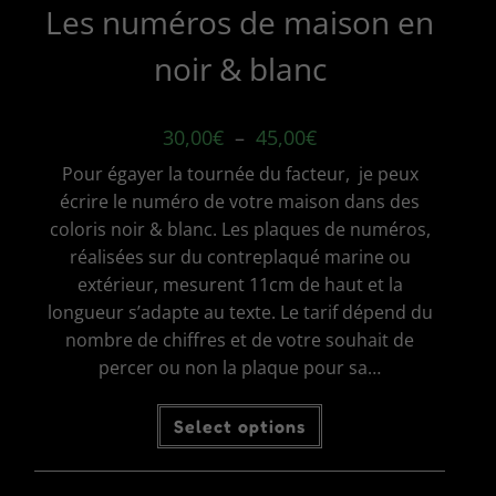
Les numéros de maison en
noir & blanc
Plage
30,00
€
–
45,00
€
de
prix :
Pour égayer la tournée du facteur, je peux
30,00€
à
écrire le numéro de votre maison dans des
45,00€
coloris noir & blanc. Les plaques de numéros,
réalisées sur du contreplaqué marine ou
extérieur, mesurent 11cm de haut et la
longueur s’adapte au texte. Le tarif dépend du
nombre de chiffres et de votre souhait de
percer ou non la plaque pour sa…
Ce
Select options
produit
a
plusieurs
variations.
Les