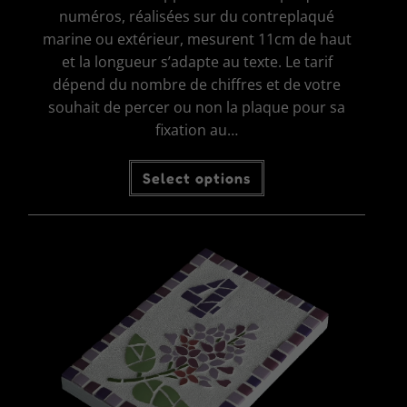
numéros, réalisées sur du contreplaqué
marine ou extérieur, mesurent 11cm de haut
et la longueur s’adapte au texte. Le tarif
dépend du nombre de chiffres et de votre
souhait de percer ou non la plaque pour sa
fixation au…
Ce
Select options
produit
a
plusieurs
variations.
Les
options
peuvent
être
choisies
sur
la
page
du
produit