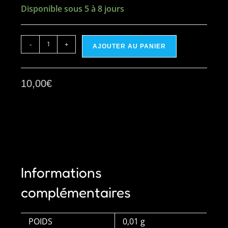
Disponible sous 5 à 8 jours
quantité
-
+
AJOUTER AU PANIER
de
Les
boucles
10,00
€
d'oreilles
fioles
Informations
complémentaires
POIDS
0,01 g