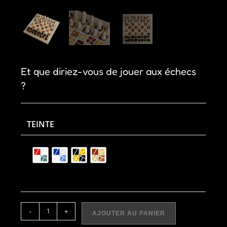
Et que diriez-vous de jouer aux échecs
?
TEINTE
quantité
-
+
AJOUTER AU PANIER
de