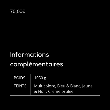
Le
jeu
70,00
€
d'échecs
Informations
complémentaires
POIDS
1050 g
TEINTE
Multicolore, Bleu & Blanc, Jaune
& Noir, Crème brulée