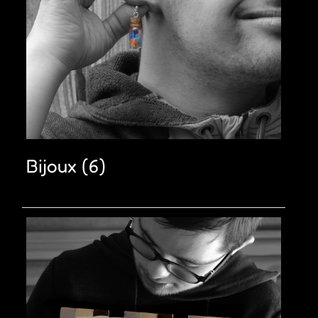
puisse vous raconter mes aventures tout au long de
l’année ? Inscrivez-vous ici :
📬 Inscrivez-vous à notre newsletter !
S’INSCRIRE
Bijoux
(6)